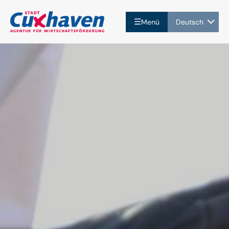
☰
Menü