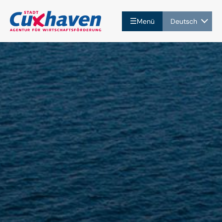
☰
Menü