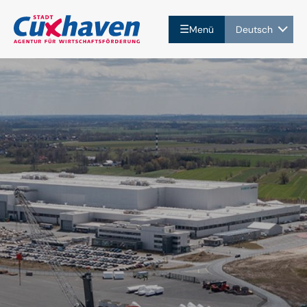
☰
Menü