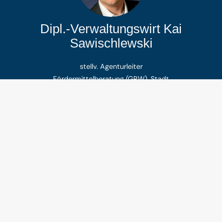
Dipl.-Verwaltungswirt Kai
Sawischlewski
stellv. Agenturleiter
Fördermittelberatung (GRW), Stadt
Tel.:
+49 (0) 4721 / 599-719
kai.sawischlewski@afw-cuxhaven.de