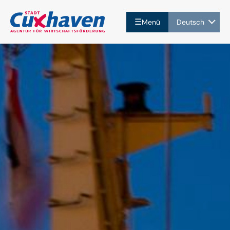
☰
Menü