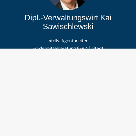
Dipl.-Verwaltungswirt Kai
Sawischlewski
stellv. Agenturleiter
Fördermittelberatung (GRW), Stadt
Tel.:
+49 (0) 4721 / 599-719
kai.sawischlewski@afw-cuxhaven.de