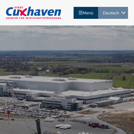
☰
Menü